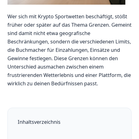
Wer sich mit Krypto Sportwetten beschäftigt, stößt
früher oder später auf das Thema Grenzen. Gemeint
sind damit nicht etwa geografische
Beschränkungen, sondern die verschiedenen Limits,
die Buchmacher für Einzahlungen, Einsätze und
Gewinne festlegen. Diese Grenzen können den
Unterschied ausmachen zwischen einem
frustrierenden Wetterlebnis und einer Plattform, die
wirklich zu deinen Bedürfnissen passt.
Inhaltsverzeichnis