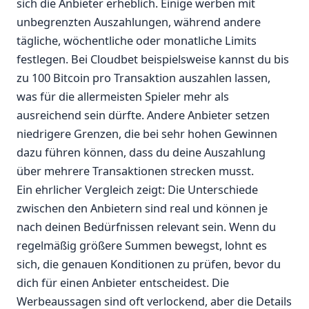
sich die Anbieter erheblich. Einige werben mit
unbegrenzten Auszahlungen, während andere
tägliche, wöchentliche oder monatliche Limits
festlegen. Bei Cloudbet beispielsweise kannst du bis
zu 100 Bitcoin pro Transaktion auszahlen lassen,
was für die allermeisten Spieler mehr als
ausreichend sein dürfte. Andere Anbieter setzen
niedrigere Grenzen, die bei sehr hohen Gewinnen
dazu führen können, dass du deine Auszahlung
über mehrere Transaktionen strecken musst.
Ein ehrlicher Vergleich zeigt: Die Unterschiede
zwischen den Anbietern sind real und können je
nach deinen Bedürfnissen relevant sein. Wenn du
regelmäßig größere Summen bewegst, lohnt es
sich, die genauen Konditionen zu prüfen, bevor du
dich für einen Anbieter entscheidest. Die
Werbeaussagen sind oft verlockend, aber die Details