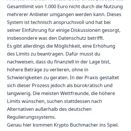
Gesamtlimit von 1.000 Euro nicht durch die Nutzung
mehrerer Anbieter umgangen werden kann. Dieses
System ist technisch anspruchsvoll und hat bei
seiner Einführung für einige Diskussionen gesorgt,
insbesondere was den Datenschutz betrifft.
Es gibt allerdings die Möglichkeit, eine Erhöhung
des Limits zu beantragen. Dafür musst du
nachweisen, dass du finanziell in der Lage bist,
höhere Beträge zu verlieren, ohne in
Schwierigkeiten zu geraten. In der Praxis gestaltet
sich dieser Prozess jedoch als bürokratisch und
langwierig. Die meisten Wettfreunde, die höhere
Limits wünschen, suchen stattdessen nach
Alternativen außerhalb des deutschen
Regulierungssystems.
Genau hier kommen Krypto Buchmacher ins Spiel.