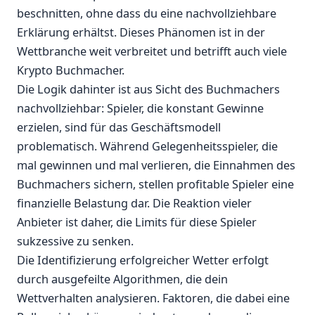
beschnitten, ohne dass du eine nachvollziehbare
Erklärung erhältst. Dieses Phänomen ist in der
Wettbranche weit verbreitet und betrifft auch viele
Krypto Buchmacher.
Die Logik dahinter ist aus Sicht des Buchmachers
nachvollziehbar: Spieler, die konstant Gewinne
erzielen, sind für das Geschäftsmodell
problematisch. Während Gelegenheitsspieler, die
mal gewinnen und mal verlieren, die Einnahmen des
Buchmachers sichern, stellen profitable Spieler eine
finanzielle Belastung dar. Die Reaktion vieler
Anbieter ist daher, die Limits für diese Spieler
sukzessive zu senken.
Die Identifizierung erfolgreicher Wetter erfolgt
durch ausgefeilte Algorithmen, die dein
Wettverhalten analysieren. Faktoren, die dabei eine