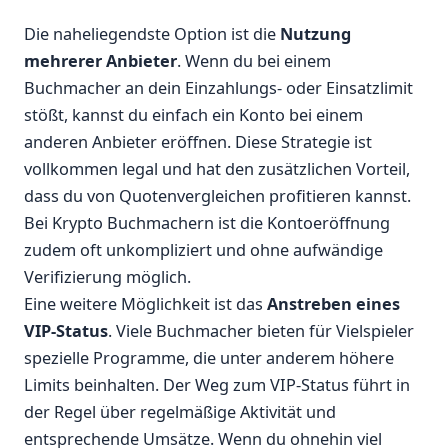
Die naheliegendste Option ist die
Nutzung
mehrerer Anbieter
. Wenn du bei einem
Buchmacher an dein Einzahlungs- oder Einsatzlimit
stößt, kannst du einfach ein Konto bei einem
anderen Anbieter eröffnen. Diese Strategie ist
vollkommen legal und hat den zusätzlichen Vorteil,
dass du von Quotenvergleichen profitieren kannst.
Bei Krypto Buchmachern ist die Kontoeröffnung
zudem oft unkompliziert und ohne aufwändige
Verifizierung möglich.
Eine weitere Möglichkeit ist das
Anstreben eines
VIP-Status
. Viele Buchmacher bieten für Vielspieler
spezielle Programme, die unter anderem höhere
Limits beinhalten. Der Weg zum VIP-Status führt in
der Regel über regelmäßige Aktivität und
entsprechende Umsätze. Wenn du ohnehin viel