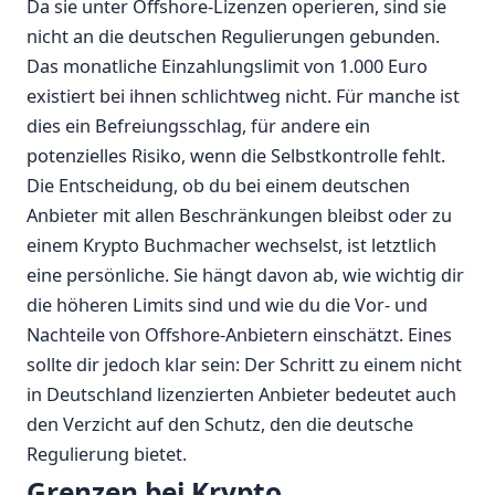
Da sie unter Offshore-Lizenzen operieren, sind sie
nicht an die deutschen Regulierungen gebunden.
Das monatliche Einzahlungslimit von 1.000 Euro
existiert bei ihnen schlichtweg nicht. Für manche ist
dies ein Befreiungsschlag, für andere ein
potenzielles Risiko, wenn die Selbstkontrolle fehlt.
Die Entscheidung, ob du bei einem deutschen
Anbieter mit allen Beschränkungen bleibst oder zu
einem Krypto Buchmacher wechselst, ist letztlich
eine persönliche. Sie hängt davon ab, wie wichtig dir
die höheren Limits sind und wie du die Vor- und
Nachteile von Offshore-Anbietern einschätzt. Eines
sollte dir jedoch klar sein: Der Schritt zu einem nicht
in Deutschland lizenzierten Anbieter bedeutet auch
den Verzicht auf den Schutz, den die deutsche
Regulierung bietet.
Grenzen bei Krypto