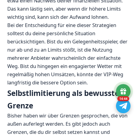
etwa einen Nachweis deiner finanziellen Situation.
Das kann lästig sein, aber wenn dir höhere Limits
wichtig sind, kann sich der Aufwand lohnen.
Bei der Entscheidung für eine dieser Strategien
solltest du deine persönliche Situation
berücksichtigen. Bist du ein Gelegenheitsspieler, der
nur ab und zu an Limits stößt, ist die Nutzung
mehrerer Anbieter wahrscheinlich der einfachste
Weg. Bist du hingegen ein engagierter Wetter mit
regelmäßig hohen Umsätzen, könnte der VIP-Weg
langfristig die bessere Option sein.
Selbstlimitierung als bewusste
14:43
Grenze
Bisher haben wir über Grenzen gesprochen, die von
außen auferlegt werden. Es gibt jedoch auch
Grenzen, die du dir selbst setzen kannst und