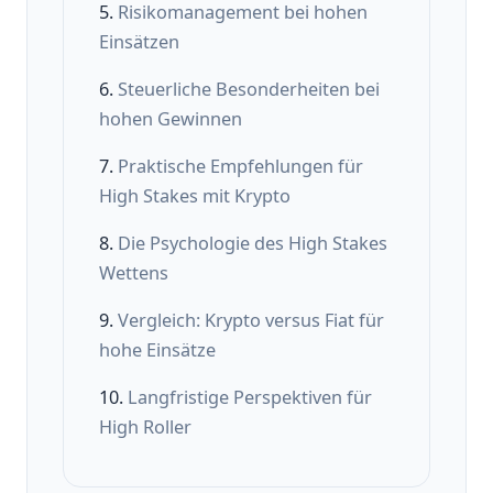
Risikomanagement bei hohen
Einsätzen
Steuerliche Besonderheiten bei
hohen Gewinnen
Praktische Empfehlungen für
High Stakes mit Krypto
Die Psychologie des High Stakes
Wettens
Vergleich: Krypto versus Fiat für
hohe Einsätze
Langfristige Perspektiven für
High Roller