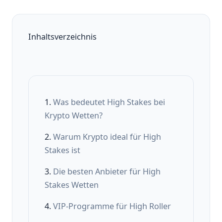
Inhaltsverzeichnis
Was bedeutet High Stakes bei
Krypto Wetten?
Warum Krypto ideal für High
Stakes ist
Die besten Anbieter für High
Stakes Wetten
VIP-Programme für High Roller