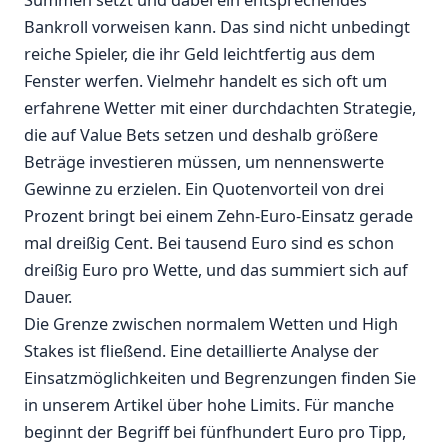
Summen setzt und dabei ein entsprechendes
Bankroll vorweisen kann. Das sind nicht unbedingt
reiche Spieler, die ihr Geld leichtfertig aus dem
Fenster werfen. Vielmehr handelt es sich oft um
erfahrene Wetter mit einer durchdachten Strategie,
die auf Value Bets setzen und deshalb größere
Beträge investieren müssen, um nennenswerte
Gewinne zu erzielen. Ein Quotenvorteil von drei
Prozent bringt bei einem Zehn-Euro-Einsatz gerade
mal dreißig Cent. Bei tausend Euro sind es schon
dreißig Euro pro Wette, und das summiert sich auf
Dauer.
Die Grenze zwischen normalem Wetten und High
Stakes ist fließend. Eine detaillierte Analyse der
Einsatzmöglichkeiten und Begrenzungen finden Sie
in unserem Artikel über hohe Limits
. Für manche
beginnt der Begriff bei fünfhundert Euro pro Tipp,