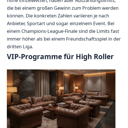
hohe Einzelwetten, haben aber Auszahlungslimits,
die bei einem großen Gewinn zum Problem werden
können. Die konkreten Zahlen variieren je nach
Anbieter, Sportart und sogar einzelnem Event. Bei
einem Champions-League-Finale sind die Limits fast
immer höher als bei einem Freundschaftsspiel in der
dritten Liga.
VIP-Programme für High Roller