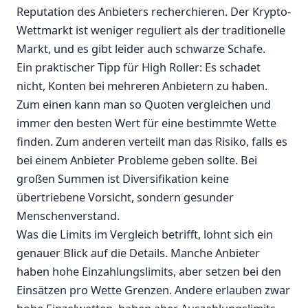
Reputation des Anbieters recherchieren. Der Krypto-
Wettmarkt ist weniger reguliert als der traditionelle
Markt, und es gibt leider auch schwarze Schafe.
Ein praktischer Tipp für High Roller: Es schadet
nicht, Konten bei mehreren Anbietern zu haben.
Zum einen kann man so Quoten vergleichen und
immer den besten Wert für eine bestimmte Wette
finden. Zum anderen verteilt man das Risiko, falls es
bei einem Anbieter Probleme geben sollte. Bei
großen Summen ist Diversifikation keine
übertriebene Vorsicht, sondern gesunder
Menschenverstand.
Was die Limits im Vergleich betrifft, lohnt sich ein
genauer Blick auf die Details. Manche Anbieter
haben hohe Einzahlungslimits, aber setzen bei den
Einsätzen pro Wette Grenzen. Andere erlauben zwar