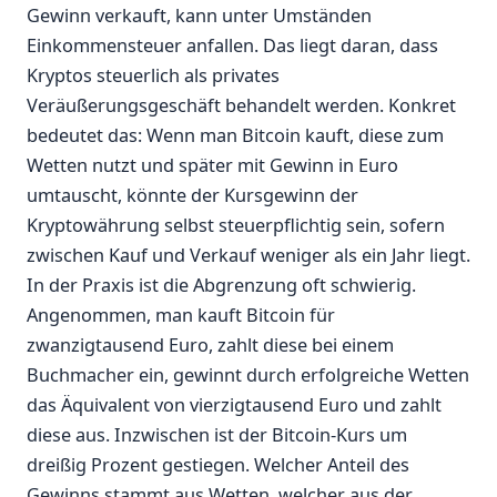
Gewinn verkauft, kann unter Umständen
Einkommensteuer anfallen. Das liegt daran, dass
Kryptos steuerlich als privates
Veräußerungsgeschäft behandelt werden. Konkret
bedeutet das: Wenn man Bitcoin kauft, diese zum
Wetten nutzt und später mit Gewinn in Euro
umtauscht, könnte der Kursgewinn der
Kryptowährung selbst steuerpflichtig sein, sofern
zwischen Kauf und Verkauf weniger als ein Jahr liegt.
In der Praxis ist die Abgrenzung oft schwierig.
Angenommen, man kauft Bitcoin für
zwanzigtausend Euro, zahlt diese bei einem
Buchmacher ein, gewinnt durch erfolgreiche Wetten
das Äquivalent von vierzigtausend Euro und zahlt
diese aus. Inzwischen ist der Bitcoin-Kurs um
dreißig Prozent gestiegen. Welcher Anteil des
Gewinns stammt aus Wetten, welcher aus der