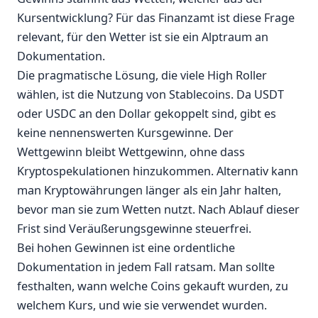
Kursentwicklung? Für das Finanzamt ist diese Frage
relevant, für den Wetter ist sie ein Alptraum an
Dokumentation.
Die pragmatische Lösung, die viele High Roller
wählen, ist die Nutzung von Stablecoins. Da USDT
oder USDC an den Dollar gekoppelt sind, gibt es
keine nennenswerten Kursgewinne. Der
Wettgewinn bleibt Wettgewinn, ohne dass
Kryptospekulationen hinzukommen. Alternativ kann
man Kryptowährungen länger als ein Jahr halten,
bevor man sie zum Wetten nutzt. Nach Ablauf dieser
Frist sind Veräußerungsgewinne steuerfrei.
Bei hohen Gewinnen ist eine ordentliche
Dokumentation in jedem Fall ratsam. Man sollte
festhalten, wann welche Coins gekauft wurden, zu
welchem Kurs, und wie sie verwendet wurden.