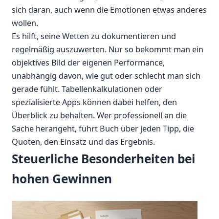
sich daran, auch wenn die Emotionen etwas anderes
wollen.
Es hilft, seine Wetten zu dokumentieren und
regelmäßig auszuwerten. Nur so bekommt man ein
objektives Bild der eigenen Performance,
unabhängig davon, wie gut oder schlecht man sich
gerade fühlt. Tabellenkalkulationen oder
spezialisierte Apps können dabei helfen, den
Überblick zu behalten. Wer professionell an die
Sache herangeht, führt Buch über jeden Tipp, die
Quoten, den Einsatz und das Ergebnis.
Steuerliche Besonderheiten bei
hohen Gewinnen