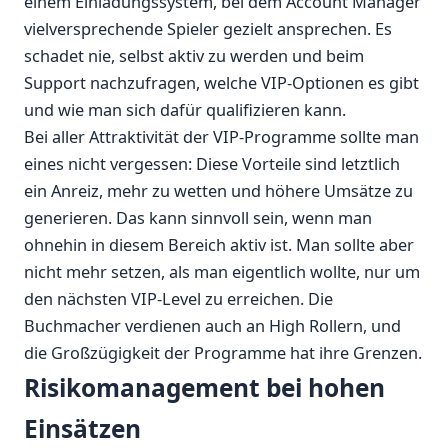
einem Einladungssystem, bei dem Account Manager
vielversprechende Spieler gezielt ansprechen. Es
schadet nie, selbst aktiv zu werden und beim
Support nachzufragen, welche VIP-Optionen es gibt
und wie man sich dafür qualifizieren kann.
Bei aller Attraktivität der VIP-Programme sollte man
eines nicht vergessen: Diese Vorteile sind letztlich
ein Anreiz, mehr zu wetten und höhere Umsätze zu
generieren. Das kann sinnvoll sein, wenn man
ohnehin in diesem Bereich aktiv ist. Man sollte aber
nicht mehr setzen, als man eigentlich wollte, nur um
den nächsten VIP-Level zu erreichen. Die
Buchmacher verdienen auch an High Rollern, und
die Großzügigkeit der Programme hat ihre Grenzen.
Risikomanagement bei hohen
Einsätzen