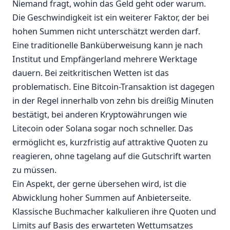
Niemand fragt, wohin das Geld geht oder warum.
Die Geschwindigkeit ist ein weiterer Faktor, der bei
hohen Summen nicht unterschätzt werden darf.
Eine traditionelle Banküberweisung kann je nach
Institut und Empfängerland mehrere Werktage
dauern. Bei zeitkritischen Wetten ist das
problematisch. Eine Bitcoin-Transaktion ist dagegen
in der Regel innerhalb von zehn bis dreißig Minuten
bestätigt, bei anderen Kryptowährungen wie
Litecoin oder Solana sogar noch schneller. Das
ermöglicht es, kurzfristig auf attraktive Quoten zu
reagieren, ohne tagelang auf die Gutschrift warten
zu müssen.
Ein Aspekt, der gerne übersehen wird, ist die
Abwicklung hoher Summen auf Anbieterseite.
Klassische Buchmacher kalkulieren ihre Quoten und
Limits auf Basis des erwarteten Wettumsatzes