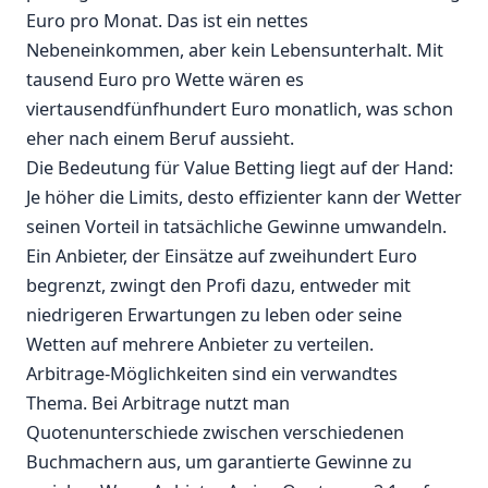
Euro pro Monat. Das ist ein nettes
Nebeneinkommen, aber kein Lebensunterhalt. Mit
tausend Euro pro Wette wären es
viertausendfünfhundert Euro monatlich, was schon
eher nach einem Beruf aussieht.
Die Bedeutung für Value Betting liegt auf der Hand:
Je höher die Limits, desto effizienter kann der Wetter
seinen Vorteil in tatsächliche Gewinne umwandeln.
Ein Anbieter, der Einsätze auf zweihundert Euro
begrenzt, zwingt den Profi dazu, entweder mit
niedrigeren Erwartungen zu leben oder seine
Wetten auf mehrere Anbieter zu verteilen.
Arbitrage-Möglichkeiten sind ein verwandtes
Thema. Bei Arbitrage nutzt man
Quotenunterschiede zwischen verschiedenen
Buchmachern aus, um garantierte Gewinne zu