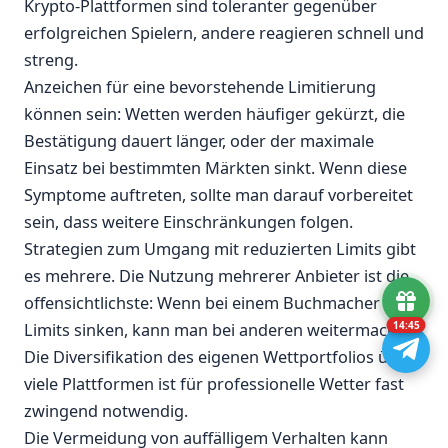
Krypto-Plattformen sind toleranter gegenüber
erfolgreichen Spielern, andere reagieren schnell und
streng.
Anzeichen für eine bevorstehende Limitierung
können sein: Wetten werden häufiger gekürzt, die
Bestätigung dauert länger, oder der maximale
Einsatz bei bestimmten Märkten sinkt. Wenn diese
Symptome auftreten, sollte man darauf vorbereitet
sein, dass weitere Einschränkungen folgen.
Strategien zum Umgang mit reduzierten Limits gibt
es mehrere. Die Nutzung mehrerer Anbieter ist die
offensichtlichste: Wenn bei einem Buchmacher die
14:43
Limits sinken, kann man bei anderen weitermachen.
Die Diversifikation des eigenen Wettportfolios über
viele Plattformen ist für professionelle Wetter fast
zwingend notwendig.
Die Vermeidung von auffälligem Verhalten kann