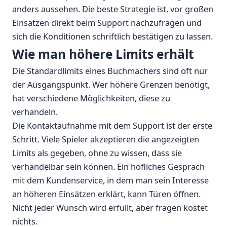
anders aussehen. Die beste Strategie ist, vor großen
Einsätzen direkt beim Support nachzufragen und
sich die Konditionen schriftlich bestätigen zu lassen.
Wie man höhere Limits erhält
Die Standardlimits eines Buchmachers sind oft nur
der Ausgangspunkt. Wer höhere Grenzen benötigt,
hat verschiedene Möglichkeiten, diese zu
verhandeln.
Die Kontaktaufnahme mit dem Support ist der erste
Schritt. Viele Spieler akzeptieren die angezeigten
Limits als gegeben, ohne zu wissen, dass sie
verhandelbar sein können. Ein höfliches Gespräch
mit dem Kundenservice, in dem man sein Interesse
an höheren Einsätzen erklärt, kann Türen öffnen.
Nicht jeder Wunsch wird erfüllt, aber fragen kostet
nichts.