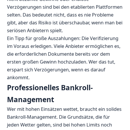
Verzögerungen sind bei den etablierten Plattformen
selten. Das bedeutet nicht, dass es nie Probleme
gibt, aber das Risiko ist überschaubar, wenn man bei
seriösen Anbietern spielt.
Ein Tipp für große Auszahlungen: Die Verifizierung
im Voraus erledigen. Viele Anbieter ermöglichen es,
die erforderlichen Dokumente bereits vor dem
ersten großen Gewinn hochzuladen. Wer das tut,
erspart sich Verzögerungen, wenn es darauf
ankommt.
Professionelles Bankroll-
Management
Wer mit hohen Einsätzen wettet, braucht ein solides
Bankroll-Management. Die Grundsätze, die für
jeden Wetter gelten, sind bei hohen Limits noch