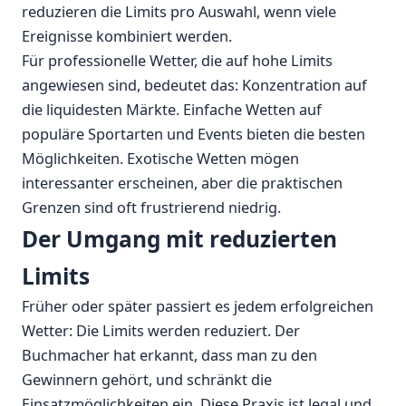
reduzieren die Limits pro Auswahl, wenn viele
Ereignisse kombiniert werden.
Für professionelle Wetter, die auf hohe Limits
angewiesen sind, bedeutet das: Konzentration auf
die liquidesten Märkte. Einfache Wetten auf
populäre Sportarten und Events bieten die besten
Möglichkeiten. Exotische Wetten mögen
interessanter erscheinen, aber die praktischen
Grenzen sind oft frustrierend niedrig.
Der Umgang mit reduzierten
Limits
Früher oder später passiert es jedem erfolgreichen
Wetter: Die Limits werden reduziert. Der
Buchmacher hat erkannt, dass man zu den
Gewinnern gehört, und schränkt die
Einsatzmöglichkeiten ein. Diese Praxis ist legal und