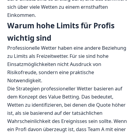
sich über viele Wetten zu einem ernsthaften
Einkommen.
Warum hohe Limits für Profis
wichtig sind
Professionelle Wetter haben eine andere Beziehung
zu Limits als Freizeitwetter. Für sie sind hohe
Einsatzmöglichkeiten nicht Ausdruck von
Risikofreude, sondern eine praktische
Notwendigkeit.
Die Strategien professioneller Wetter basieren auf
dem Konzept des Value Betting. Das bedeutet,
Wetten zu identifizieren, bei denen die Quote höher
ist, als sie basierend auf der tatsächlichen
Wahrscheinlichkeit des Ereignisses sein sollte. Wenn
ein Profi davon überzeugt ist, dass Team A mit einer