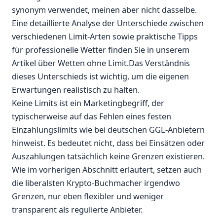
synonym verwendet, meinen aber nicht dasselbe.
Eine detaillierte Analyse der Unterschiede zwischen
verschiedenen Limit-Arten sowie praktische Tipps
für professionelle Wetter finden Sie
in unserem
Artikel über Wetten ohne Limit
.Das Verständnis
dieses Unterschieds ist wichtig, um die eigenen
Erwartungen realistisch zu halten.
Keine Limits ist ein Marketingbegriff, der
typischerweise auf das Fehlen eines festen
Einzahlungslimits wie bei deutschen GGL-Anbietern
hinweist. Es bedeutet nicht, dass bei Einsätzen oder
Auszahlungen tatsächlich keine Grenzen existieren.
Wie im vorherigen Abschnitt erläutert, setzen auch
die liberalsten Krypto-Buchmacher irgendwo
Grenzen, nur eben flexibler und weniger
transparent als regulierte Anbieter.