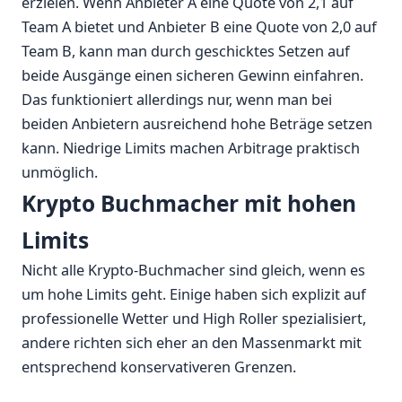
erzielen. Wenn Anbieter A eine Quote von 2,1 auf
Team A bietet und Anbieter B eine Quote von 2,0 auf
Team B, kann man durch geschicktes Setzen auf
beide Ausgänge einen sicheren Gewinn einfahren.
Das funktioniert allerdings nur, wenn man bei
beiden Anbietern ausreichend hohe Beträge setzen
kann. Niedrige Limits machen Arbitrage praktisch
unmöglich.
Krypto Buchmacher mit hohen
Limits
Nicht alle Krypto-Buchmacher sind gleich, wenn es
um hohe Limits geht. Einige haben sich explizit auf
professionelle Wetter und High Roller spezialisiert,
andere richten sich eher an den Massenmarkt mit
entsprechend konservativeren Grenzen.