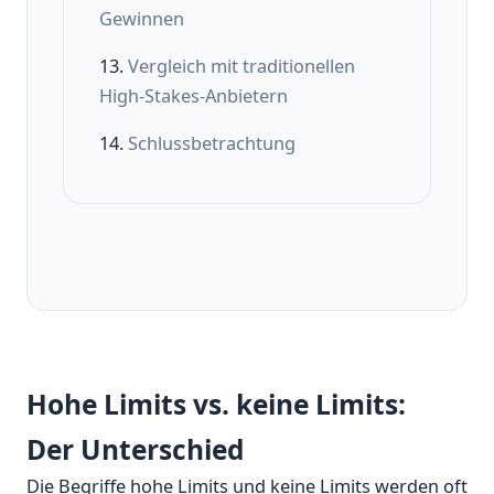
Gewinnen
Vergleich mit traditionellen
High-Stakes-Anbietern
Schlussbetrachtung
Hohe Limits vs. keine Limits:
Der Unterschied
Die Begriffe hohe Limits und keine Limits werden oft