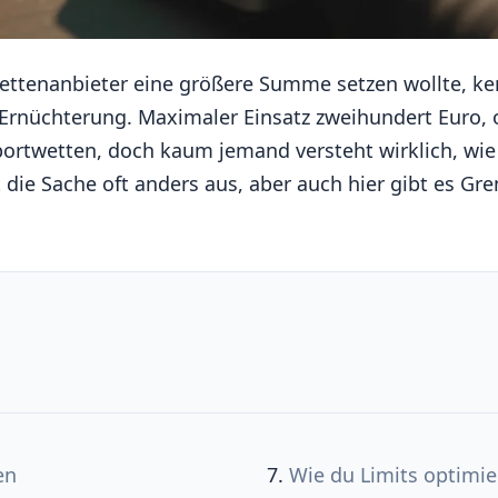
ettenanbieter eine größere Summe setzen wollte, ken
rnüchterung. Maximaler Einsatz zweihundert Euro, 
portwetten, doch kaum jemand versteht wirklich, wie
 die Sache oft anders aus, aber auch hier gibt es Gre
en
Wie du Limits optimi