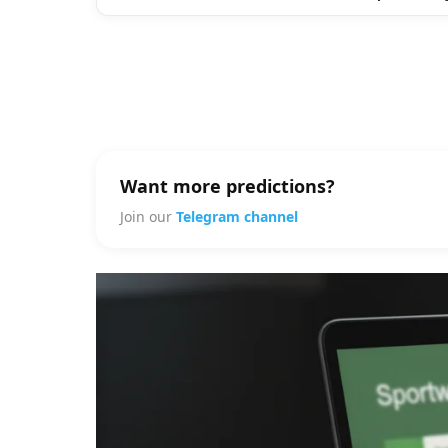
Want more predictions?
Join our
Telegram channel