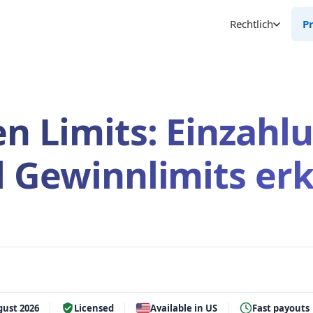
Rechtlich
P
 Limits: Einzahlu
 Gewinnlimits erk
ust 2026
Licensed
Available in US
Fast payouts