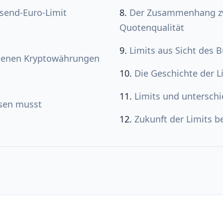
send-Euro-Limit
Der Zusammenhang zw
Quotenqualität
n
Limits aus Sicht des
edenen Kryptowährungen
Die Geschichte der L
Limits und unterschi
ssen musst
Zukunft der Limits b