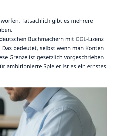
eworfen. Tatsächlich gibt es mehrere
aben.
ei deutschen Buchmachern mit GGL-Lizenz
d. Das bedeutet, selbst wenn man Konten
se Grenze ist gesetzlich vorgeschrieben
r ambitionierte Spieler ist es ein ernstes