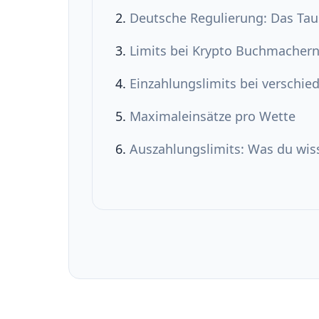
Deutsche Regulierung: Das Tau
Limits bei Krypto Buchmacher
Einzahlungslimits bei verschi
Maximaleinsätze pro Wette
Auszahlungslimits: Was du wi