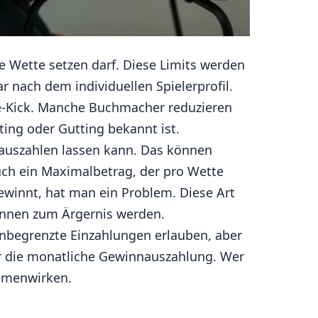
ne Wette setzen darf. Diese Limits werden
r nach dem individuellen Spielerprofil.
se-Kick. Manche Buchmacher reduzieren
iting oder Gutting bekannt ist.
 auszahlen lassen kann. Das können
uch ein Maximalbetrag, der pro Wette
ewinnt, hat man ein Problem. Diese Art
winnen zum Ärgernis werden.
unbegrenzte Einzahlungen erlauben, aber
ber die monatliche Gewinnauszahlung. Wer
ammenwirken.